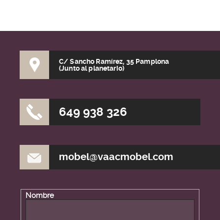
C/ Sancho Ramírez, 35 Pamplona
(Junto al planetario)
649 938 326
mobel@vaacmobel.com
Nombre
Datos de contacto